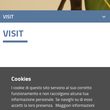
VISIT
VISIT
Info and tickets
Virtual tour
Cookies
Salone Donatello, Basilica di San Lorenzo
I cookie di questo sito servono al suo corretto
piazza San Lorenzo 9, Florence
funzionamento e non raccolgono alcuna tua
10 December 2019-30 September 2022
informazione personale. Se navighi su di esso
accetti la loro presenza.
Maggiori informazioni